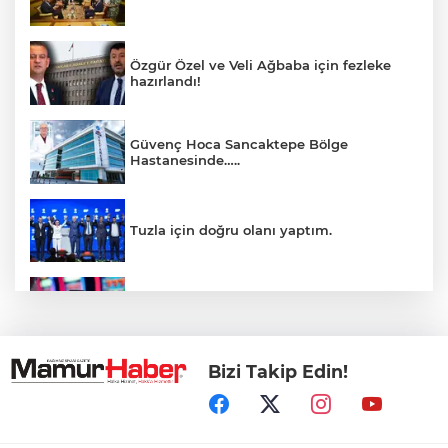
Özgür Özel ve Veli Ağbaba için fezleke
hazırlandı!
Güvenç Hoca Sancaktepe Bölge
Hastanesinde…..
Tuzla için doğru olanı yaptım.
İnsanlar bıkmıştı! 0850’li numaralara
operasyon
Bizi Takip Edin!
Kerkük, Türk Dünyası'na katıldı