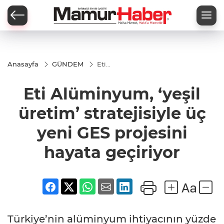
Anasayfa
GÜNDEM
Eti
Alüminyum,
‘yeşil
Eti Alüminyum, ‘yeşil
üretim’
stratejisiyle
üç yeni GES
üretim’ stratejisiyle üç
projesini
hayata
yeni GES projesini
geçiriyor
hayata geçiriyor
Türkiye’nin alüminyum ihtiyacının yüzde