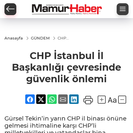
Anasayfa
GÜNDEM
CHP
İstanbul İl
Başkanlığı
CHP İstanbul İl
çevresinde
güvenlik
önlemi
Başkanlığı çevresinde
güvenlik önlemi
Gürsel Tekin’in yarın CHP il binası önüne
gelmesi ihtimaline karşı CHP’li
milletvekilleri ve vatandaşlar bina