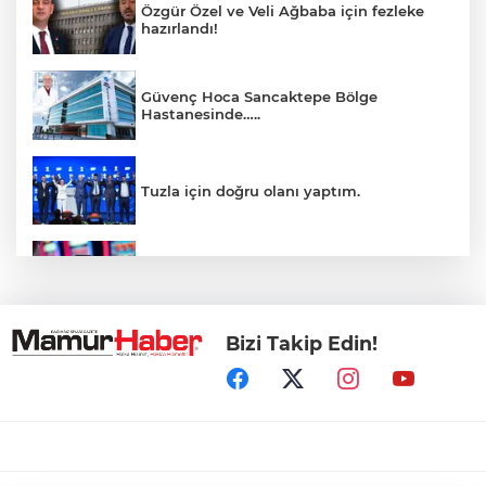
Özgür Özel ve Veli Ağbaba için fezleke
hazırlandı!
Güvenç Hoca Sancaktepe Bölge
Hastanesinde…..
Tuzla için doğru olanı yaptım.
İnsanlar bıkmıştı! 0850’li numaralara
operasyon
Bizi Takip Edin!
Kerkük, Türk Dünyası'na katıldı
Maltepe sahilinde karavan denetimleri