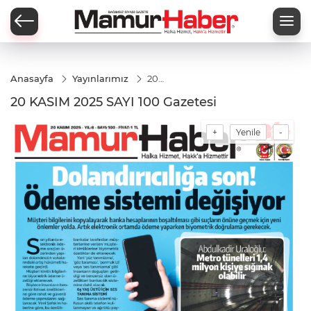
Anasayfa
Yayınlarımız
20
KASIM
20 KASIM 2025 SAYI 100 Gazetesi
2025
SAYI
100
+
Yenile
-