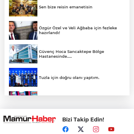
Sen bize reisin emanetisin
Özgür Özel ve Veli Ağbaba için fezleke
hazırlandı!
Güvenç Hoca Sancaktepe Bölge
Hastanesinde…..
Tuzla için doğru olanı yaptım.
İnsanlar bıkmıştı! 0850’li numaralara
operasyon
Bizi Takip Edin!
Kerkük, Türk Dünyası'na katıldı