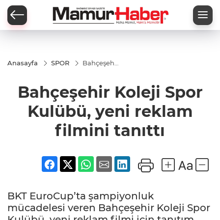
Anasayfa
SPOR
Bahçeşehir
Koleji Spor
Kulübü,
Bahçeşehir Koleji Spor
yeni
reklam
filmini
Kulübü, yeni reklam
tanıttı
filmini tanıttı
BKT EuroCup’ta şampiyonluk
mücadelesi veren Bahçeşehir Koleji Spor
Kulübü, yeni reklam filmi için tanıtım