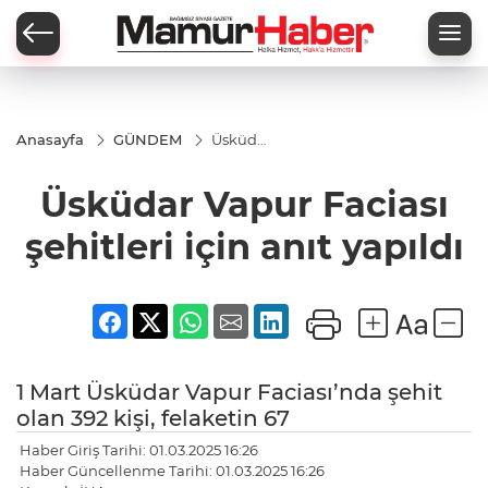
Anasayfa
GÜNDEM
Üsküdar
Vapur
Faciası
Üsküdar Vapur Faciası
şehitleri
için anıt
yapıldı
şehitleri için anıt yapıldı
1 Mart Üsküdar Vapur Faciası’nda şehit
olan 392 kişi, felaketin 67
Haber Giriş Tarihi: 01.03.2025 16:26
Haber Güncellenme Tarihi: 01.03.2025 16:26