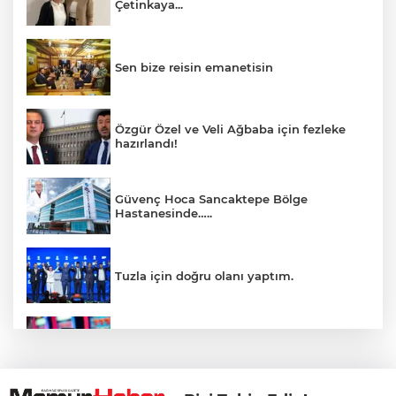
Çetinkaya...
Sen bize reisin emanetisin
Özgür Özel ve Veli Ağbaba için fezleke
hazırlandı!
Güvenç Hoca Sancaktepe Bölge
Hastanesinde…..
Tuzla için doğru olanı yaptım.
İnsanlar bıkmıştı! 0850’li numaralara
operasyon