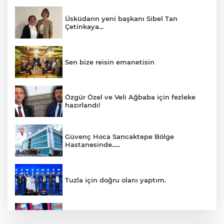
Üsküdarın yeni başkanı Sibel Tan
Çetinkaya...
Sen bize reisin emanetisin
Özgür Özel ve Veli Ağbaba için fezleke
hazırlandı!
Güvenç Hoca Sancaktepe Bölge
Hastanesinde…..
Tuzla için doğru olanı yaptım.
İnsanlar bıkmıştı! 0850’li numaralara
operasyon