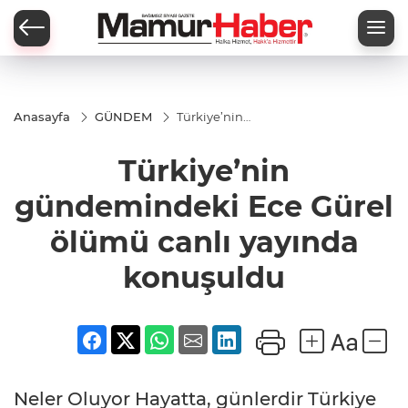
Anasayfa
GÜNDEM
Türkiye’nin
gündemindeki
Ece Gürel
Türkiye’nin
ölümü canlı
yayında
konuşuldu
gündemindeki Ece Gürel
ölümü canlı yayında
konuşuldu
Neler Oluyor Hayatta, günlerdir Türkiye