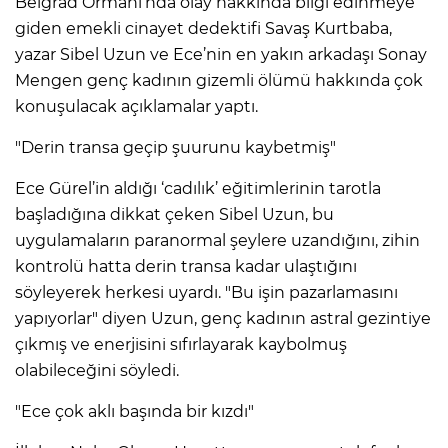
Belgrad Ormanı’nda olay hakkında bilgi edinmeye
giden emekli cinayet dedektifi Savaş Kurtbaba,
yazar Sibel Uzun ve Ece’nin en yakın arkadaşı Sonay
Mengen genç kadının gizemli ölümü hakkında çok
konuşulacak açıklamalar yaptı.
"Derin transa geçip şuurunu kaybetmiş"
Ece Gürel’in aldığı ‘cadılık’ eğitimlerinin tarotla
başladığına dikkat çeken Sibel Uzun, bu
uygulamaların paranormal şeylere uzandığını, zihin
kontrolü hatta derin transa kadar ulaştığını
söyleyerek herkesi uyardı. "Bu işin pazarlamasını
yapıyorlar" diyen Uzun, genç kadının astral gezintiye
çıkmış ve enerjisini sıfırlayarak kaybolmuş
olabileceğini söyledi.
"Ece çok aklı başında bir kızdı"