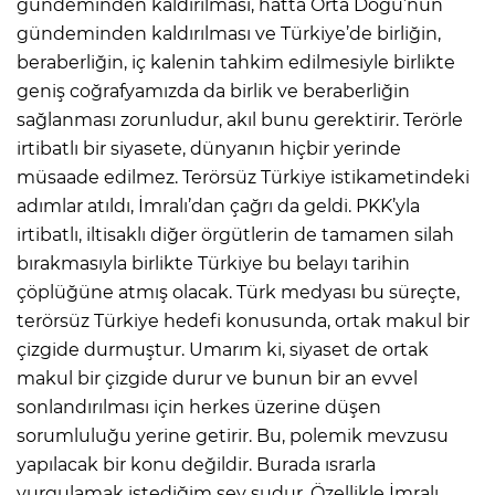
gündeminden kaldırılması, hatta Orta Doğu’nun
gündeminden kaldırılması ve Türkiye’de birliğin,
beraberliğin, iç kalenin tahkim edilmesiyle birlikte
geniş coğrafyamızda da birlik ve beraberliğin
sağlanması zorunludur, akıl bunu gerektirir. Terörle
irtibatlı bir siyasete, dünyanın hiçbir yerinde
müsaade edilmez. Terörsüz Türkiye istikametindeki
adımlar atıldı, İmralı’dan çağrı da geldi. PKK’yla
irtibatlı, iltisaklı diğer örgütlerin de tamamen silah
bırakmasıyla birlikte Türkiye bu belayı tarihin
çöplüğüne atmış olacak. Türk medyası bu süreçte,
terörsüz Türkiye hedefi konusunda, ortak makul bir
çizgide durmuştur. Umarım ki, siyaset de ortak
makul bir çizgide durur ve bunun bir an evvel
sonlandırılması için herkes üzerine düşen
sorumluluğu yerine getirir. Bu, polemik mevzusu
yapılacak bir konu değildir. Burada ısrarla
vurgulamak istediğim şey şudur. Özellikle İmralı