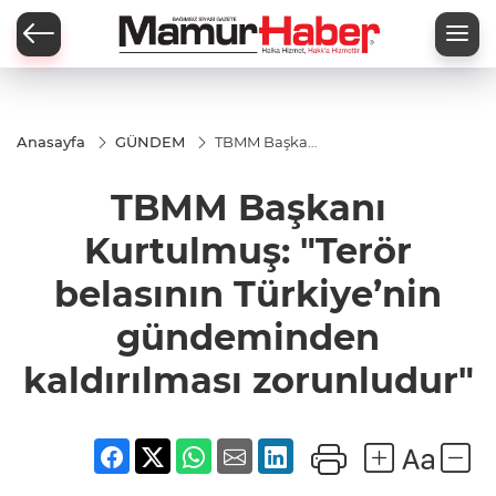
Anasayfa
GÜNDEM
TBMM Başkanı
Kurtulmuş:
"Terör
TBMM Başkanı
belasının
Türkiye’nin
gündeminden
Kurtulmuş: "Terör
kaldırılması
zorunludur"
belasının Türkiye’nin
gündeminden
kaldırılması zorunludur"