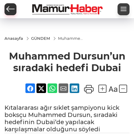
Anasayfa
GÜNDEM
Muhammed
Dursun’un
sıradaki
Muhammed Dursun’un
hedefi
Dubai
sıradaki hedefi Dubai
Kıtalararası ağır sıklet şampiyonu kick
boksçu Muhammed Dursun, sıradaki
hedefinin Dubai’de yapılacak
karşılaşmalar olduğunu söyledi