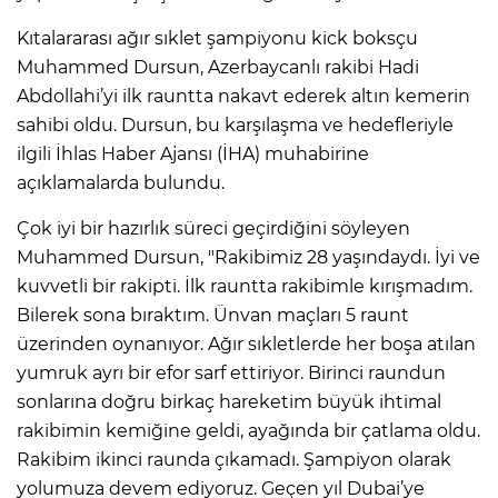
Kıtalararası ağır sıklet şampiyonu kick boksçu
Muhammed Dursun, Azerbaycanlı rakibi Hadi
Abdollahi’yi ilk rauntta nakavt ederek altın kemerin
sahibi oldu. Dursun, bu karşılaşma ve hedefleriyle
ilgili İhlas Haber Ajansı (İHA) muhabirine
açıklamalarda bulundu.
Çok iyi bir hazırlık süreci geçirdiğini söyleyen
Muhammed Dursun, "Rakibimiz 28 yaşındaydı. İyi ve
kuvvetli bir rakipti. İlk rauntta rakibimle kırışmadım.
Bilerek sona bıraktım. Ünvan maçları 5 raunt
üzerinden oynanıyor. Ağır sıkletlerde her boşa atılan
yumruk ayrı bir efor sarf ettiriyor. Birinci raundun
sonlarına doğru birkaç hareketim büyük ihtimal
rakibimin kemiğine geldi, ayağında bir çatlama oldu.
Rakibim ikinci raunda çıkamadı. Şampiyon olarak
yolumuza devem ediyoruz. Geçen yıl Dubai’ye