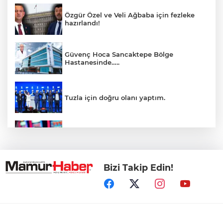
Özgür Özel ve Veli Ağbaba için fezleke
hazırlandı!
Güvenç Hoca Sancaktepe Bölge
Hastanesinde…..
Tuzla için doğru olanı yaptım.
İnsanlar bıkmıştı! 0850’li numaralara
operasyon
Bizi Takip Edin!
Kerkük, Türk Dünyası'na katıldı
Maltepe sahilinde karavan denetimleri