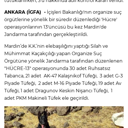
tutuklanırken, 3'ü hakkında adli kontrol kararı verildi.
ANKARA (İGFA) -
İçişleri Bakanlığı'nın organize suç
örgütlerine yönelik bir süredir düzenlediği 'Hücre'
operasyonlarının 13'üncüsü bu kez Mardin'de
Jandarma tarafından gerçekleştirildi.
Mardin’de K.K.’nin elebaşılığını yaptığı Silah ve
Mühimmat Kaçakçılığı yapan Organize Suç
Örgütüne yönelik Jandarma tarafından düzenlenen
"HÜCRE-13" operasyonunda 30 adet Ruhsatsız
Tabanca, 21 adet AK-47 Kalaşnikof Tüfeği, 3 adet G-3
Piyade Tüfeği, 2 adet M-16 Piyade Tüfeği, 19 adet Av
Tüfeği, 1 adet Dragunov Keskin Nişancı Tüfeği, 1
adet PKM Makineli Tüfek ele geçirildi.