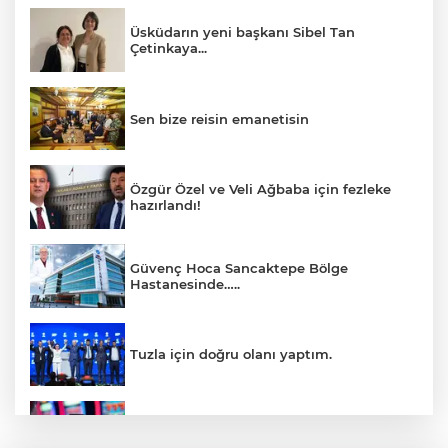
Üsküdarın yeni başkanı Sibel Tan
Çetinkaya...
Sen bize reisin emanetisin
Özgür Özel ve Veli Ağbaba için fezleke
hazırlandı!
Güvenç Hoca Sancaktepe Bölge
Hastanesinde…..
Tuzla için doğru olanı yaptım.
İnsanlar bıkmıştı! 0850’li numaralara
operasyon