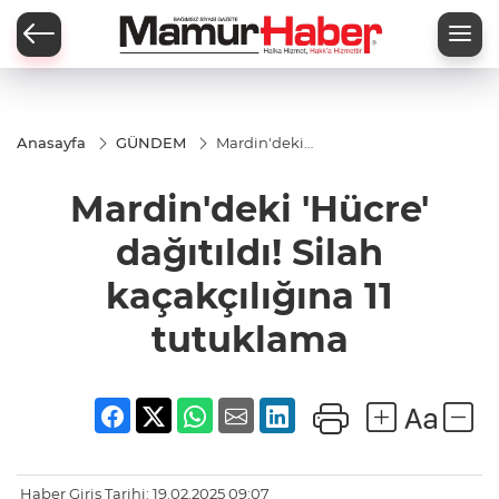
Anasayfa
GÜNDEM
Mardin'deki
'Hücre'
dağıtıldı!
Mardin'deki 'Hücre'
Silah
kaçakçılığına
11 tutuklama
dağıtıldı! Silah
kaçakçılığına 11
tutuklama
Haber Giriş Tarihi: 19.02.2025 09:07