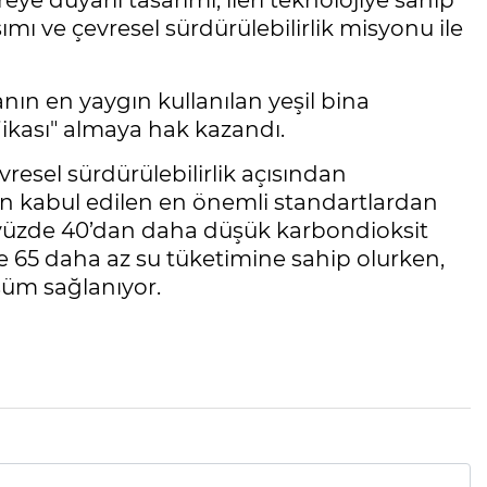
eye duyarlı tasarımı, ileri teknolojiye sahip
mı ve çevresel sürdürülebilirlik misyonu ile
ın en yaygın kullanılan yeşil bina
fikası" almaya hak kazandı.
vresel sürdürülebilirlik açısından
çin kabul edilen en önemli standartlardan
lar yüzde 40’dan daha düşük karbondioksit
e 65 daha az su tüketimine sahip olurken,
şüm sağlanıyor.