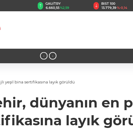
GAU/TRY
BIST 100
6.660,55
%2,59
13.779,39
%-0,14
15:39 - Üsküdarın yeni başkanı Sibel T
‹
›
i yeşil bina sertifikasına layık görüldü
ir, dünyanın en pre
tifikasına layık gör