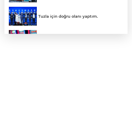
Tuzla için doğru olanı yaptım.
İnsanlar bıkmıştı! 0850’li numaralara
operasyon
Kerkük, Türk Dünyası'na katıldı
Maltepe sahilinde karavan denetimleri
Üsküdar Belediyesi'ne operasyon!
Belediye Başkanı gözaltında