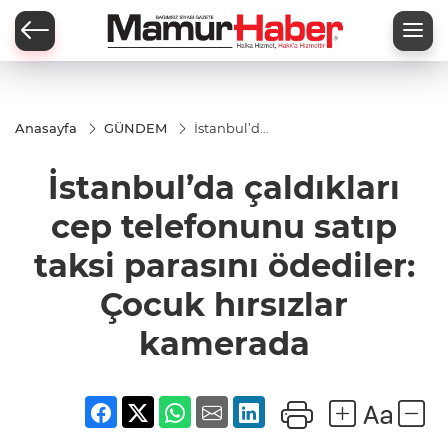
Anasayfa
GÜNDEM
İstanbul’da
çaldıkları
cep
İstanbul’da çaldıkları
telefonunu
satıp taksi
parasını
cep telefonunu satıp
ödediler:
Çocuk
taksi parasını ödediler:
hırsızlar
kamerada
Çocuk hırsızlar
kamerada