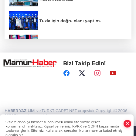
Tuzla için doğru olanı yaptım.
İnsanlar bıkmıştı! 0850’li numaralara
operasyon
Bizi Takip Edin!
Kerkük, Türk Dünyası'na katıldı
Maltepe sahilinde karavan denetimleri
HABER YAZILIMI
ve TURKTICARET.NET projesidir Copyright© 2006-
Üsküdar Belediyesi'ne operasyon!
2026 Tüm hakları saklıdır.
Belediye Başkanı gözaltında
Sizlere daha iyi hizmet sunabilmek adına sitemizde çerez
konumlandırmaktayız. Kişisel verileriniz, KVKK ve GDPR kapsamında
toplanıp işlenir. Sitemizi kullanarak, çerezleri kullanmamızı kabul etmiş
olacaksınız.