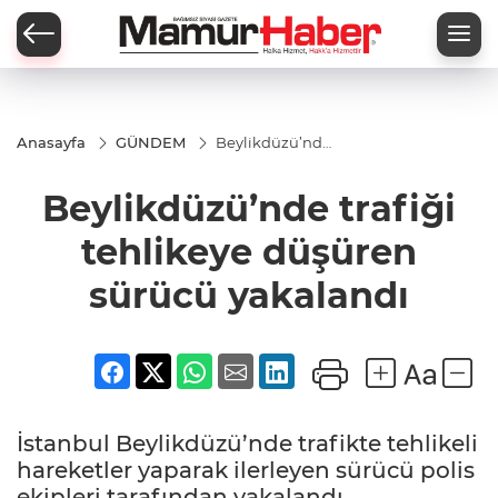
Anasayfa
GÜNDEM
Beylikdüzü’nde
trafiği tehlikeye
düşüren sürücü
Beylikdüzü’nde trafiği
yakalandı
tehlikeye düşüren
sürücü yakalandı
İstanbul Beylikdüzü’nde trafikte tehlikeli
hareketler yaparak ilerleyen sürücü polis
ekipleri tarafından yakalandı