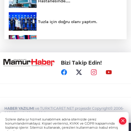
Hastanesinde…..
Tuzla için doğru olanı yaptım.
İnsanlar bıkmıştı! 0850’li numaralara
operasyon
Bizi Takip Edin!
Kerkük, Türk Dünyası'na katıldı
Maltepe sahilinde karavan denetimleri
HABER YAZILIMI
ve TURKTICARET.NET projesidir Copyright© 2006-
Üsküdar Belediyesi'ne operasyon!
2026 Tüm hakları saklıdır.
Belediye Başkanı gözaltında
Sizlere daha iyi hizmet sunabilmek adına sitemizde çerez
konumlandırmaktayız. Kişisel verileriniz, KVKK ve GDPR kapsamında
toplanıp işlenir. Sitemizi kullanarak, çerezleri kullanmamızı kabul etmiş