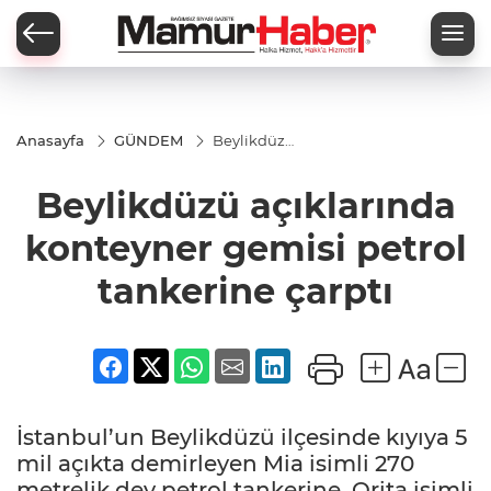
Anasayfa
GÜNDEM
Beylikdüzü
açıklarında
konteyner
Beylikdüzü açıklarında
gemisi
petrol
tankerine
konteyner gemisi petrol
çarptı
tankerine çarptı
İstanbul’un Beylikdüzü ilçesinde kıyıya 5
mil açıkta demirleyen Mia isimli 270
metrelik dev petrol tankerine, Orita isimli