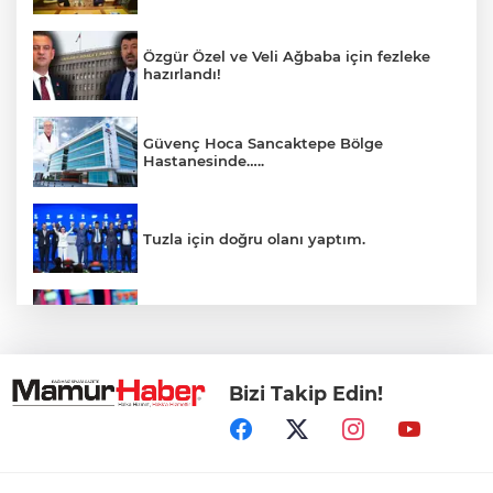
Özgür Özel ve Veli Ağbaba için fezleke
hazırlandı!
Güvenç Hoca Sancaktepe Bölge
Hastanesinde…..
Tuzla için doğru olanı yaptım.
İnsanlar bıkmıştı! 0850’li numaralara
operasyon
Bizi Takip Edin!
Kerkük, Türk Dünyası'na katıldı