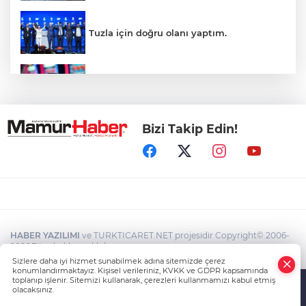
Tuzla için doğru olanı yaptım.
İnsanlar bıkmıştı! 0850’li numaralara
operasyon
Bizi Takip Edin!
Kerkük, Türk Dünyası'na katıldı
Maltepe sahilinde karavan denetimleri
HABER YAZILIMI
ve TURKTICARET.NET projesidir Copyright© 2006-
Üsküdar Belediyesi'ne operasyon!
2026 Tüm hakları saklıdır.
Belediye Başkanı gözaltında
Sizlere daha iyi hizmet sunabilmek adına sitemizde çerez
konumlandırmaktayız. Kişisel verileriniz, KVKK ve GDPR kapsamında
toplanıp işlenir. Sitemizi kullanarak, çerezleri kullanmamızı kabul etmiş
olacaksınız.
Anasayfa
Haber Ara
İhbar Hattı