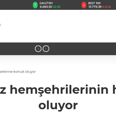
GAU/TRY
BIST 100
8
%0,32
6.660,55
%2,59
13.779,39
%-0,14
15:39 - Üsküdarın yeni başkanı Sibel T
‹
›
elerine konuk oluyor
 hemşehrilerinin 
oluyor