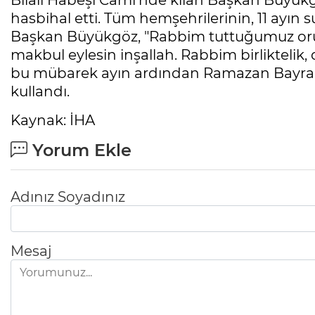
Bilali Habeşi Cami’nde kılan Başkan Büyü
hasbihal etti. Tüm hemşehrilerinin, 11 ayın
Başkan Büyükgöz, "Rabbim tuttuğumuz oruçla
makbul eylesin inşallah. Rabbim birliktelik,
bu mübarek ayın ardından Ramazan Bayramı’
kullandı.
Kaynak: İHA
Yorum Ekle
Adınız Soyadınız
Mesaj