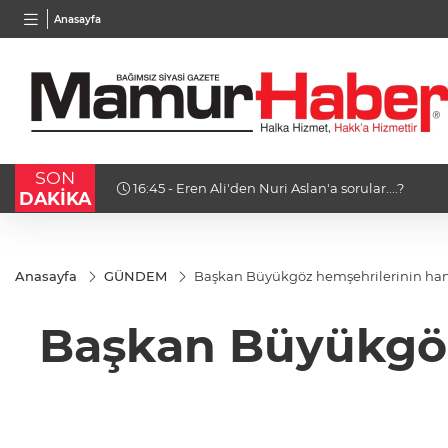
TND
BGN
VND
Anasayfa
16,3788
%0,90
27,9743
%-0,22
0,001
SON
16:45 - Eren Ali'den Nuri Aslan'a sorular....?
DAKİKA
Anasayfa
GÜNDEM
Başkan Büyükgöz hemşehrilerinin han
Başkan Büyükgöz