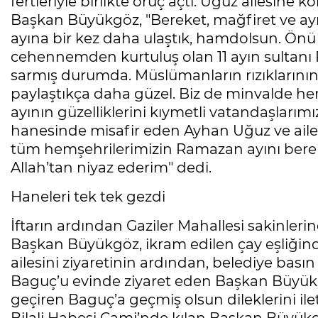
fertleriyle birlikte oruç açtı. Uğuz ailesine
Başkan Büyükgöz, "Bereket, mağfiret ve a
ayına bir kez daha ulaştık, hamdolsun. Önü
cehennemden kurtuluş olan 11 ayın sultanı 
sarmış durumda. Müslümanların rızıklarının
paylaştıkça daha güzel. Biz de minvalde h
ayının güzelliklerini kıymetli vatandaşlarımı
hanesinde misafir eden Ayhan Uğuz ve aile
tüm hemşehrilerimizin Ramazan ayını berek
Allah’tan niyaz ederim" dedi.
Haneleri tek tek gezdi
İftarın ardından Gaziler Mahallesi sakinleri
Başkan Büyükgöz, ikram edilen çay eşliğind
ailesini ziyaretinin ardından, belediye bası
Baguç’u evinde ziyaret eden Başkan Büyük
geçiren Baguç’a geçmiş olsun dileklerini ile