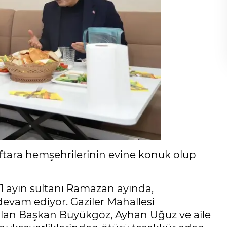
ftara hemşehrilerinin evine konuk olup
1 ayın sultanı Ramazan ayında,
evam ediyor. Gaziler Mahallesi
 olan Başkan Büyükgöz, Ayhan Uğuz ve aile