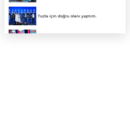
Tuzla için doğru olanı yaptım.
İnsanlar bıkmıştı! 0850’li numaralara
operasyon
Kerkük, Türk Dünyası'na katıldı
Maltepe sahilinde karavan denetimleri
Üsküdar Belediyesi'ne operasyon!
Belediye Başkanı gözaltında