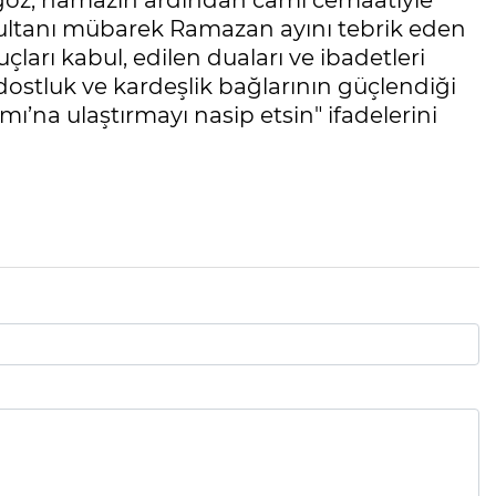
kgöz, namazın ardından cami cemaatiyle
 sultanı mübarek Ramazan ayını tebrik eden
rı kabul, edilen duaları ve ibadetleri
 dostluk ve kardeşlik bağlarının güçlendiği
na ulaştırmayı nasip etsin" ifadelerini