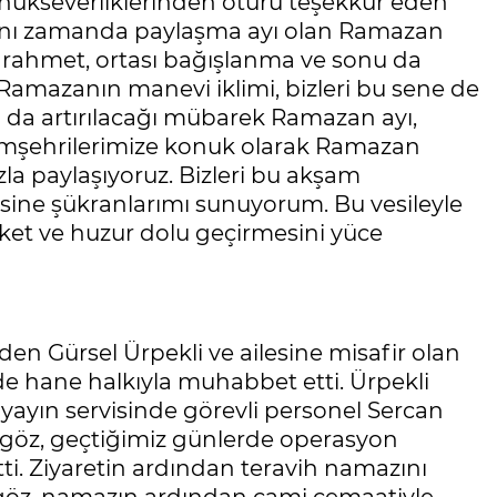
 konukseverliklerinden ötürü teşekkür eden
ynı zamanda paylaşma ayı olan Ramazan
 rahmet, ortası bağışlanma ve sonu da
Ramazanın manevi iklimi, bizleri bu sene de
 da artırılacağı mübarek Ramazan ayı,
emşehrilerimize konuk olarak Ramazan
zla paylaşıyoruz. Bizleri bu akşam
sine şükranlarımı sunuyorum. Bu vesileyle
et ve huzur dolu geçirmesini yüce
nden Gürsel Ürpekli ve ailesine misafir olan
e hane halkıyla muhabbet etti. Ürpekli
n yayın servisinde görevli personel Sercan
göz, geçtiğimiz günlerde operasyon
tti. Ziyaretin ardından teravih namazını