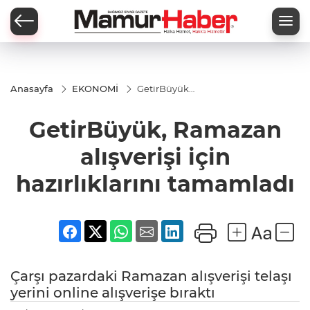
Anasayfa
EKONOMİ
GetirBüyük,
Ramazan
alışverişi için
GetirBüyük, Ramazan
hazırlıklarını
tamamladı
alışverişi için
hazırlıklarını tamamladı
Çarşı pazardaki Ramazan alışverişi telaşı
yerini online alışverişe bıraktı