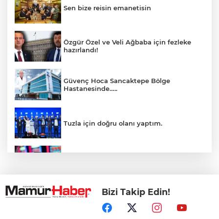
Sen bize reisin emanetisin
Özgür Özel ve Veli Ağbaba için fezleke
hazırlandı!
Güvenç Hoca Sancaktepe Bölge
Hastanesinde…..
Tuzla için doğru olanı yaptım.
İnsanlar bıkmıştı! 0850’li numaralara
operasyon
Bizi Takip Edin!
Kerkük, Türk Dünyası'na katıldı